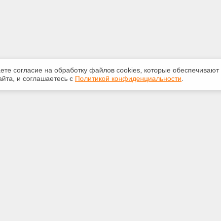
аете согласие на обработку файлов сооkiеs, которые обеспечивают
йта, и соглашаетесь с
Политикой конфиденциальности
.
ная информация
Сервисы
:
Специализированные онлайн-
издания
 210-616
Регулярная новостная рассылка
.ru
Служба поддержки пользователей
«Кодекс» и «Техэксперт»