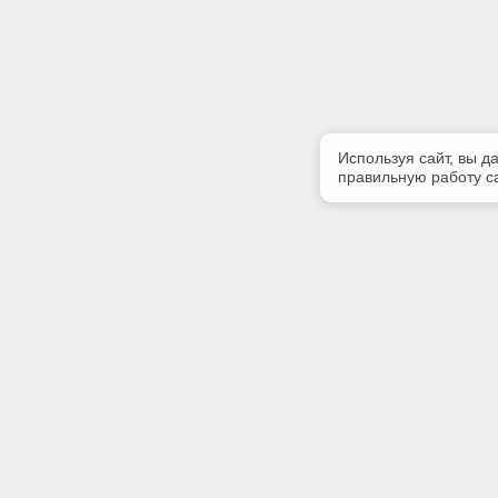
Используя сайт, вы д
правильную работу са
Полезная информация
Контакт
Контакты
Телефон
+7 (3822)
E-mail:
info@gk-li
Адрес: