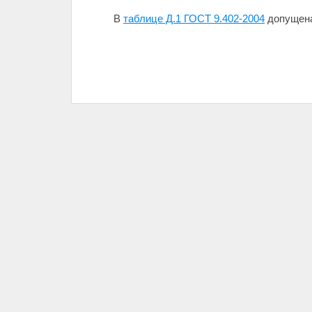
В
таблице Д.1 ГОСТ 9.402-2004
допущена