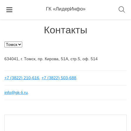
ГК «ЛидерИнфо»
Контакты
634041, г. Томск, пр. Кирова, 51А, стр.5, оф. 514
+7 (3822) 210-616
,
+7 (3822) 503-688
.
info@gk-li.ru
.