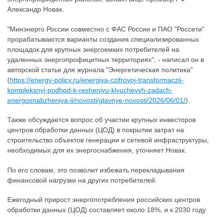
Александр Новак.
"Минэнерго России совместно с ФАС России и ПАО "Россети"
прорабатываются варианты создания специализированных
площадок для крупных энергоемких потребителей на
удаленных энергопрофицитных территориях", - написал он в
авторской статье для журнала "Энергетическая политика"
(
https://energy-policy.ru/energiya-czifrovoj-transformaczii-
kompleksnyj-podhod-k-resheniyu-klyuchevyh-zadach-
energosnabzheniya-ii/novosti/glavnye-novosti/2026/06/01/
).
Также обсуждается вопрос об участии крупных инвесторов
центров обработки данных (ЦОД) в покрытии затрат на
строительство объектов генерации и сетевой инфраструктуры,
необходимых для их энергоснабжения, уточняет Новак.
По его словам, это позволит избежать перекладывания
финансовой нагрузки на других потребителей.
Ежегодный прирост энергопотребления российских центров
обработки данных (ЦОД) составляет около 18%, и к 2030 году