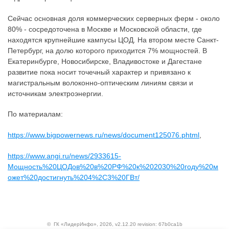
Сейчас основная доля коммерческих серверных ферм - около
80% - сосредоточена в Москве и Московской области, где
находятся крупнейшие кампусы ЦОД. На втором месте Санкт-
Петербург, на долю которого приходится 7% мощностей. В
Екатеринбурге, Новосибирске, Владивостоке и Дагестане
развитие пока носит точечный характер и привязано к
магистральным волоконно-оптическим линиям связи и
источникам электроэнергии.
По материалам:
https://www.bigpowernews.ru/news/document125076.phtml
,
https://www.angi.ru/news/2933615-
Мощность%20ЦОДов%20в%20РФ%20к%202030%20году%20м
ожет%20достигнуть%204%2C3%20ГВт/
©
ГК «ЛидерИнфо»
, 2026, v2.12.20 revision: 67b0ca1b