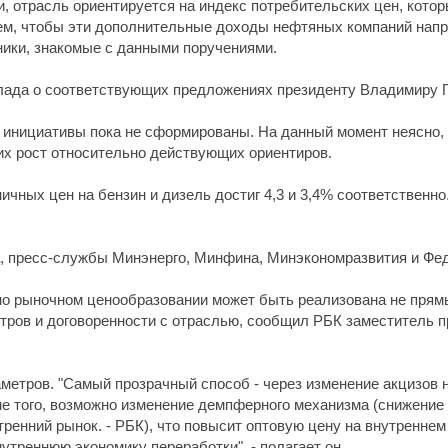
, отрасль ориентируется на индекс потребительских цен, кото
тем, чтобы эти дополнительные доходы нефтяных компаний нап
ики, знакомые с данными поручениями.
лада о соответствующих предложениях президенту Владимиру Пу
 инициативы пока не сформированы. На данный момент неясно, 
 их рост относительно действующих ориентиров.
ичных цен на бензин и дизель достиг 4,3 и 3,4% соответственно
а, пресс-службы Минэнерго, Минфина, Минэкономразвития и Фе
льно рыночном ценообразовании может быть реализована не пр
тров и договоренности с отраслью, сообщил РБК заместитель 
етров. "Самый прозрачный способ - через изменение акцизов н
роме того, возможно изменение демпферного механизма (снижени
утренний рынок. - РБК), что повысит оптовую цену на внутренне
треннюю экономику переработки", - полагает он.