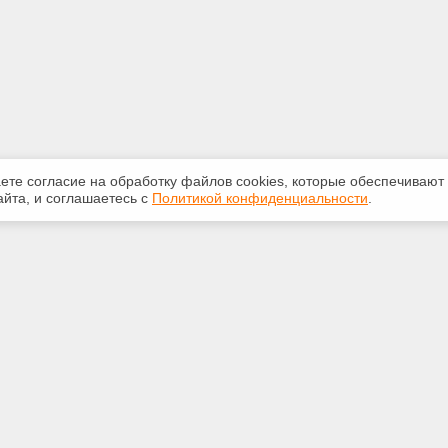
аете согласие на обработку файлов сооkiеs, которые обеспечивают
йта, и соглашаетесь с
Политикой конфиденциальности
.
ная информация
Сервисы
:
Специализированные онлайн-
издания
 210-616
Регулярная новостная рассылка