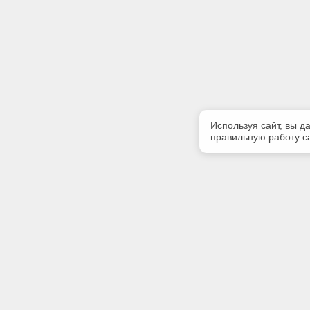
Используя сайт, вы д
правильную работу са
Полезная информация
Контакт
Контакты
Телефон
+7 (3822)
E-mail: