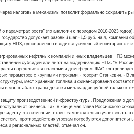
 через налоговые механизмы позволит формально сохранить ры
о параметрах роста" (по аналогии с периодом 2018-2023 годов),
государство допускает разовый шаг +1,5 руб. на л, компании о
ащиту НПЗ, одновременно вводится усиленный мониторинг отче
егрированных нефтяных компаний и иных владельцев НПЗ может
оставлении субсидий или льгот на модернизацию НПЗ. "В Росси
отрасли определяется налогами и демпфером, ФАС контролирует
ых параметров с крупными игроками, - говорит Станкевич. - В
аструктуры, мест хранения топлива и финансирования соответ
мы в масштабах страны десятки миллиардов рублей только в те
 защиту производственной инфраструктуры. Предложения о до
поступали от бизнеса. Так, в конце мая глава Российского со
зиденту, что компании готовы самостоятельно участвовать в о
й системы противодействия угрозам потребуются дополнительн
еса и региональных властей, отмечал он.