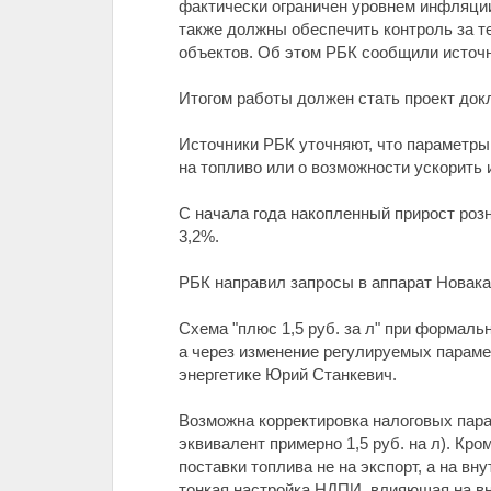
фактически ограничен уровнем инфляции
также должны обеспечить контроль за 
объектов. Об этом РБК сообщили источн
Итогом работы должен стать проект док
Источники РБК уточняют, что параметры
на топливо или о возможности ускорить
С начала года накопленный прирост розн
3,2%.
РБК направил запросы в аппарат Новак
Схема "плюс 1,5 руб. за л" при форма
а через изменение регулируемых параме
энергетике Юрий Станкевич.
Возможна корректировка налоговых парам
эквивалент примерно 1,5 руб. на л). К
поставки топлива не на экспорт, а на вн
тонкая настройка НДПИ, влияющая на вну