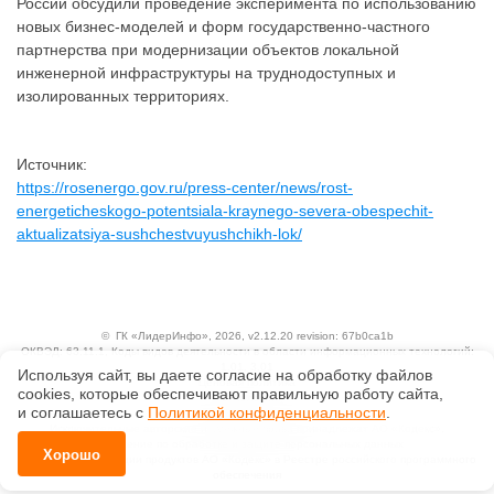
России обсудили проведение эксперимента по использованию
новых бизнес-моделей и форм государственно-частного
партнерства при модернизации объектов локальной
инженерной инфраструктуры на труднодоступных и
изолированных территориях.
Источник:
https://rosenergo.gov.ru/press-center/news/rost-
energeticheskogo-potentsiala-kraynego-severa-obespechit-
aktualizatsiya-sushchestvuyushchikh-lok/
©
ГК «ЛидерИнфо»
, 2026, v2.12.20 revision: 67b0ca1b
ОКВЭД: 63.11.1, Коды видов деятельности в области информационных технологий:
1.01, 3.01
Используя сайт, вы даете согласие на обработку файлов
Ценовая политика
сооkiеs, которые обеспечивают правильную работу сайта,
Технологии
и соглашаетесь с
Политикой конфиденциальности
.
Исключительные авторские и смежные права принадлежат АО «Кодекс».
Положение по обработке и защите персональных данных
Хорошо
Справка о регистрации продуктов АО «Кодекс» в Реестре российского программного
обеспечения