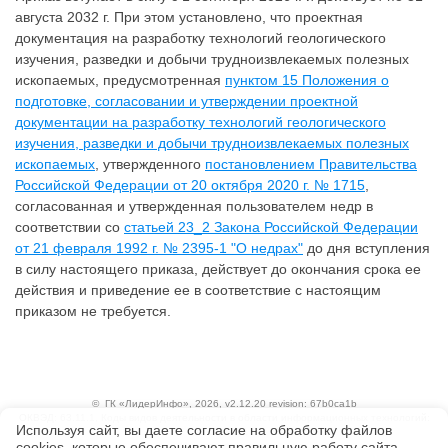
августа 2032 г. При этом установлено, что проектная
документация на разработку технологий геологического
изучения, разведки и добычи трудноизвлекаемых полезных
ископаемых, предусмотренная
пунктом 15 Положения о
подготовке, согласовании и утверждении проектной
документации на разработку технологий геологического
изучения, разведки и добычи трудноизвлекаемых полезных
ископаемых
, утвержденного
постановлением Правительства
Российской Федерации от 20 октября 2020 г. № 1715
,
согласованная и утвержденная пользователем недр в
соответствии со
статьей 23_2 Закона Российской Федерации
от 21 февраля 1992 г. № 2395-1 "О недрах"
до дня вступления
в силу настоящего приказа, действует до окончания срока ее
действия и приведение ее в соответствие с настоящим
приказом не требуется.
©
ГК «ЛидерИнфо»
, 2026, v2.12.20 revision: 67b0ca1b
ОКВЭД: 63.11.1, Коды видов деятельности в области информационных технологий:
Используя сайт, вы даете согласие на обработку файлов
1.01, 3.01
сооkiеs, которые обеспечивают правильную работу сайта,
Ценовая политика