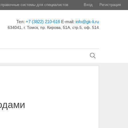
правочные системы для специалистов
Вход
Регистрация
Тел:
+7 (3822) 210-616
E-mail:
info@gk-li.ru
634041, г. Томск, пр. Кирова, 51А, стр.5, оф. 514
одами