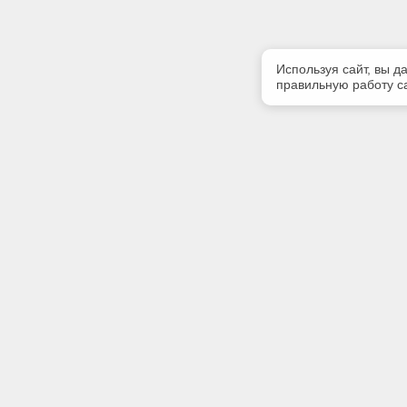
Используя сайт, вы д
правильную работу са
Полезная информация
Контакт
Контакты
Телефон
+7 (3822)
E-mail:
info@gk-li
Адрес:
634041, г
оф. 514