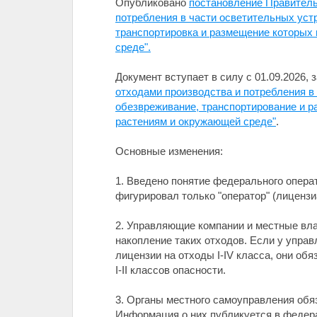
Опубликовано
постановление Правитель
потребления в части осветительных уст
транспортировка и размещение которых 
среде".
Документ вступает в силу с 01.09.2026,
отходами производства и потребления в
обезвреживание, транспортирование и р
растениям и окружающей среде"
.
Основные изменения:
1. Введено понятие федерального операт
фигурировал только "оператор" (лицензи
2. Управляющие компании и местные вла
накопление таких отходов. Если у упра
лицензии на отходы I-IV класса, они о
I-II классов опасности.
3. Органы местного самоуправления обя
Информация о них публикуется в федер