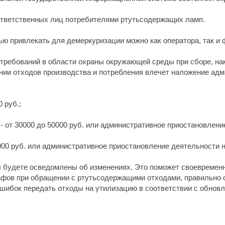
ответственных лиц потребителями ртутьсодержащих ламп.
ью привлекать для демеркуризации можно как оператора, так и 
ребований в области охраны окружающей среды при сборе, нак
нии отходов производства и потребления влечет наложение адм
 руб.;
 от 30000 до 50000 руб. или административное приостановление
0000 руб. или административное приостановление деятельности на
 будете осведомлены об изменениях. Это поможет своевременн
афов при обращении с ртутьсодержащими отходами, правильно о
ошибок передать отходы на утилизацию в соответствии с обно