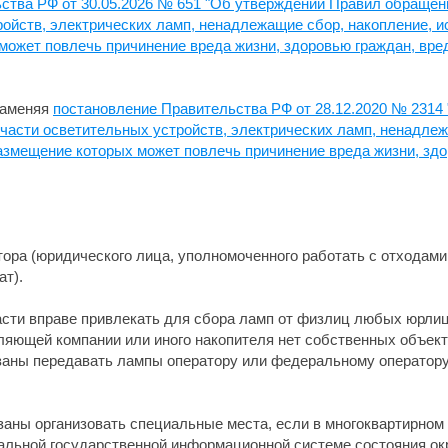
ства РФ от 30.05.2026 № 651 "Об утверждении Правил обращени
ройств, электрических ламп, ненадлежащие сбор, накопление, и
может повлечь причинение вреда жизни, здоровью граждан, вр
 заменяя
постановление Правительства РФ от 28.12.2020 № 2314
 части осветительных устройств, электрических ламп, ненадлеж
азмещение которых может повлечь причинение вреда жизни, здо
ора (юридического лица, уполномоченного работать с отходами I
ат).
сти вправе привлекать для сбора ламп от физлиц любых юрлиц
вляющей компании или иного накопителя нет собственных объек
бязаны передавать лампы оператору или федеральному оператору
заны организовать специальные места, если в многоквартирном 
альной государственной информационной системе состояния о