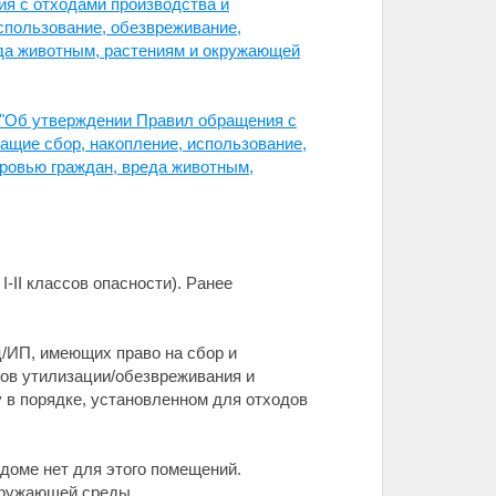
я с отходами производства и
спользование, обезвреживание,
еда животным, растениям и окружающей
 "Об утверждении Правил обращения с
ащие сбор, накопление, использование,
ровью граждан, вреда животным,
-II классов опасности). Ранее
/ИП, имеющих право на сбор и
тов утилизации/обезвреживания и
 в порядке, установленном для отходов
доме нет для этого помещений.
кружающей среды.