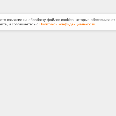
аете согласие на обработку файлов сооkiеs, которые обеспечивают
йта, и соглашаетесь с
Политикой конфиденциальности
.
ная информация
Сервисы
:
Специализированные онлайн-
издания
 210-616
Регулярная новостная рассылка
.ru
Служба поддержки пользователей
«Кодекс» и «Техэксперт»
Международные и зарубежные
. Томск, пр. Кирова, 51А, стр.5,
стандарты