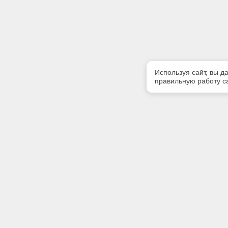
Используя сайт, вы д
правильную работу са
Полезная информация
Контакт
Контакты
Телефон
+7 (3822)
E-mail:
info@gk-li
Адрес: