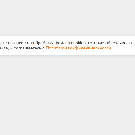
аете согласие на обработку файлов сооkiеs, которые обеспечивают
йта, и соглашаетесь с
Политикой конфиденциальности
.
ная информация
Сервисы
:
Специализированные онлайн-
издания
 210-616
Регулярная новостная рассылка
.ru
Служба поддержки пользователей
«Кодекс» и «Техэксперт»