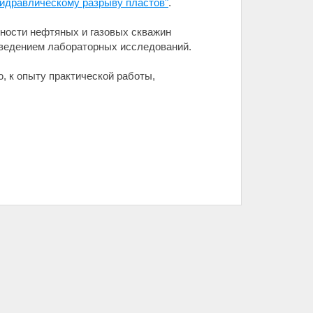
гидравлическому разрыву пластов"
.
ности нефтяных и газовых скважин
оведением лабораторных исследований.
, к опыту практической работы,