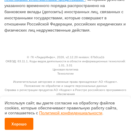
указанного временного порядка распространено на
банковские вклады (депозиты) иностранных лиц, связанных с
иностранными государствами, которые совершают в
отношении Российской Федерации, российских юридических и
физических лиц недружественные действия.
©
ГК «ЛидерИнфо»
, 2026, v2.12.20 revision: 67b0ca1b
ОКВЭД: 63.11.1, Коды видов деятельности в области информационных технологий:
1.01, 3.01
Ценовая политика
Технологии
Исключительные авторские и смежные права принадлежат АО «Кодекс».
Положение по обработке и защите персональных данных
Справка о регистрации продуктов АО «Кодекс» в Реестре российского программного
обеспечения
Используя сайт, вы даете согласие на обработку файлов
сооkiеs, которые обеспечивают правильную работу сайта,
и соглашаетесь с
Политикой конфиденциальности
.
Хорошо