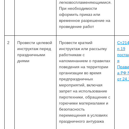
легковоспламеняющимися.
При необходимости
оформить приказ или
временное разрешение на
проведение работ
2
Провести целевой
Провести краткий
Ст.21
инструктаж перед
инструктаж или рассылку
п.19
праздничными
работникам с
поста
днями
напоминанием о правилах
я
поведения на территории
Прави
организации во время
а РФ 
предпраздничных
от 24
мероприятий, включая
запрет на использование
пиротехники, обращение с
горючими материалами и
безопасность
перемещения в условиях
праздничного антуража