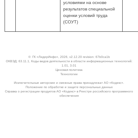
условиями на основе
результатов специальной
оценки условий труда
(СОУТ)
©
ГК «ЛидерИнфо»
, 2026, v2.12.20 revision: 67b0ca1b
ОКВЭД: 63.11.1, Коды видов деятельности в области информационных технологий:
1.01, 3.01
Ценовая политика
Технологии
Исключительные авторские и смежные права принадлежат АО «Кодекс».
Положение по обработке и защите персональных данных
Справка о регистрации продуктов АО «Кодекс» в Реестре российского программного
обеспечения