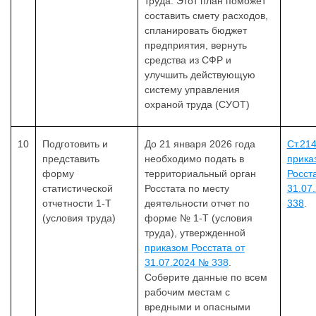
труда. Этот план поможет
составить смету расходов,
спланировать бюджет
предприятия, вернуть
средства из СФР и
улучшить действующую
систему управления
охраной труда (СУОТ)
10
Подготовить и
До 21 января 2026 года
Ст.21
представить
необходимо подать в
прика
форму
территориальный орган
Росст
статистической
Росстата по месту
31.07
отчетности 1-Т
деятельности отчет по
338
.
(условия труда)
форме № 1-Т (условия
труда), утвержденной
приказом Росстата от
31.07.2024 № 338
.
Соберите данные по всем
рабочим местам с
вредными и опасными