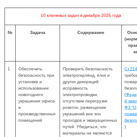
10 ключевых задач в декабре 2025 года
№
Задача
Содержание
Осн
(норм
пра
а
1
Обеспечить
Проверить безопасность
Ст.21
безопасность при
электрогирлянд, ёлок и
требо
установке и
других декораций:
пожар
использовании
исправность
безоп
новогоднего
электропроводки,
(
Феде
украшения офиса
отсутствие перегрузки
й зак
и
розеток, размещение
ФЗ "О
производственных
украшений вне зон
пожар
помещений
проходов и эвакуационных
безоп
путей. Убедиться, что
)
материалы не являются