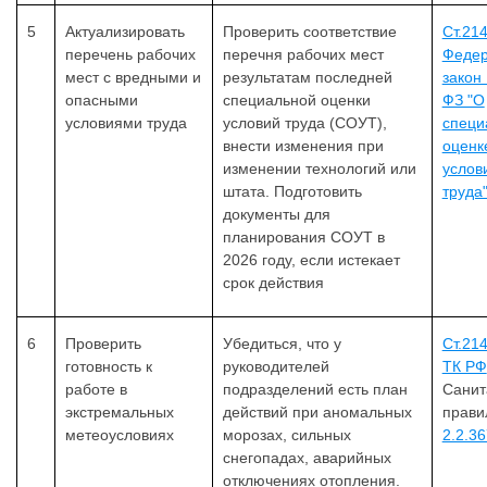
5
Актуализировать
Проверить соответствие
Ст.21
перечень рабочих
перечня рабочих мест
Феде
мест с вредными и
результатам последней
закон
опасными
специальной оценки
ФЗ "О
условиями труда
условий труда (СОУТ),
специ
внести изменения при
оценк
изменении технологий или
услов
штата. Подготовить
труда
документы для
планирования СОУТ в
2026 году, если истекает
срок действия
6
Проверить
Убедиться, что у
Ст.21
готовность к
руководителей
ТК РФ
работе в
подразделений есть план
Санит
экстремальных
действий при аномальных
прав
метеоусловиях
морозах, сильных
2.2.3
снегопадах, аварийных
отключениях отопления.