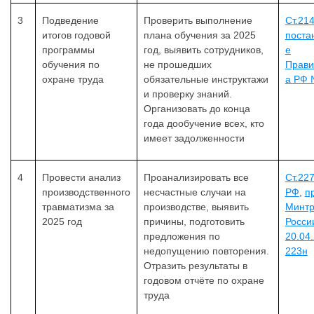
3
Подведение
Проверить выполнение
Ст.21
итогов годовой
плана обучения за 2025
поста
программы
год, выявить сотрудников,
е
обучения по
не прошедших
Прави
охране труда
обязательные инструктажи
а РФ 
и проверку знаний.
Организовать до конца
года дообучение всех, кто
имеет задолженности
4
Провести анализ
Проанализировать все
Ст.22
производственного
несчастные случаи на
РФ
,
п
травматизма за
производстве, выявить
Минтр
2025 год
причины, подготовить
Росси
предложения по
20.04
недопущению повторения.
223н
Отразить результаты в
годовом отчёте по охране
труда