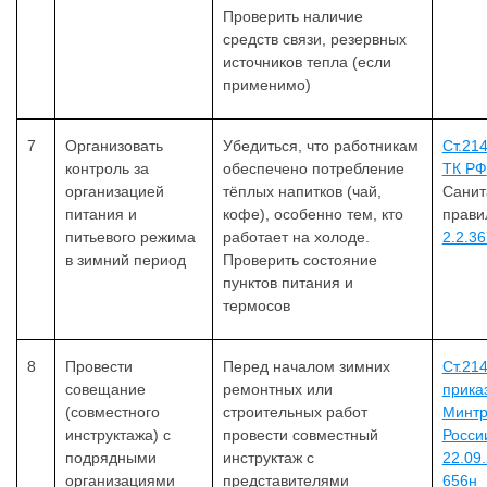
Проверить наличие
средств связи, резервных
источников тепла (если
применимо)
7
Организовать
Убедиться, что работникам
Ст.21
контроль за
обеспечено потребление
ТК РФ
организацией
тёплых напитков (чай,
Санит
питания и
кофе), особенно тем, кто
прав
питьевого режима
работает на холоде.
2.2.3
в зимний период
Проверить состояние
пунктов питания и
термосов
8
Провести
Перед началом зимних
Ст.21
совещание
ремонтных или
прика
(совместного
строительных работ
Минтр
инструктажа) с
провести совместный
Росси
подрядными
инструктаж с
22.09
организациями
представителями
656н