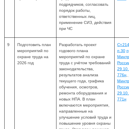
подрядчиков, согласовать
порядок работы,
ответственных лиц,
применение СИЗ, действия
при ЧС
9
Подготовить план
Разработать проект
Ст.21
мероприятий по
годового плана
п.30
п
охране труда на
мероприятий по охране
Минтр
2026 год
труда с учётом требований
Росси
законодательства,
29.10
результатов анализа
776н
,
текущего года, графика
Минтр
обучения, осмотров,
Росси
ремонта оборудования и
29.10
новых НПА. В план
771н
включаются мероприятия,
направленные на
улучшение условий труда и
повышение уровня охраны