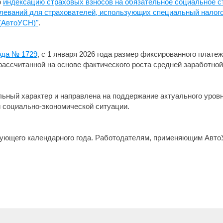
ю
индексацию страховых взносов на обязательное социальное с
леваний для страхователей, использующих специальный налог
(АвтоУСН)"
.
года № 1729
, с 1 января 2026 года размер фиксированного платеж
 рассчитанной на основе фактического роста средней заработной
льный характер и направлена на поддержание актуального уро
 социально-экономической ситуации.
дующего календарного года. Работодателям, применяющим Авто