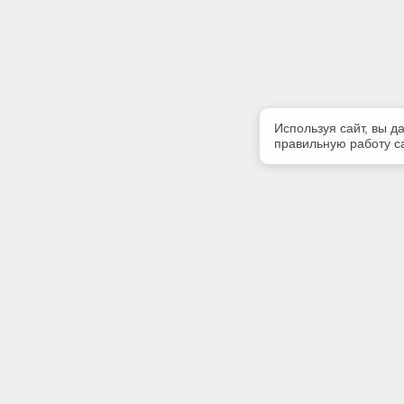
Используя сайт, вы д
правильную работу са
Полезная информация
Контакт
Контакты
Телефон
+7 (3822)
E-mail:
info@gk-li
Адрес: