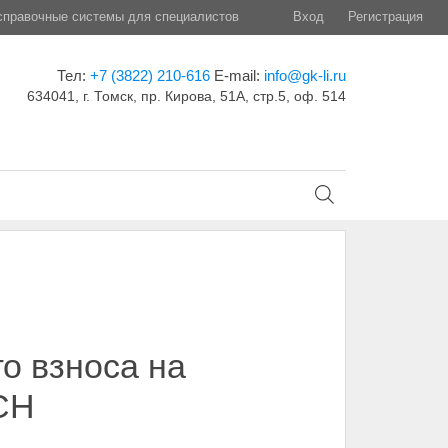
правочные системы для специалистов
Вход
Регистрация
Тел:
+7 (3822) 210-616
E-mail:
info@gk-li.ru
634041, г. Томск, пр. Кирова, 51А, стр.5, оф. 514
о взноса на
СН