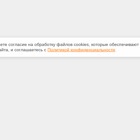
аете согласие на обработку файлов сооkiеs, которые обеспечивают
йта, и соглашаетесь с
Политикой конфиденциальности
.
ная информация
Сервисы
:
Специализированные онлайн-
издания
 210-616
Регулярная новостная рассылка
.ru
Служба поддержки пользователей
«Кодекс» и «Техэксперт»