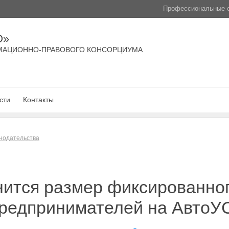
Профессиональные с
О»
МАЦИОННО-ПРАВОВОГО КОНСОРЦИУМА
сти
Контакты
нодательства
нится размер фиксированног
предпринимателей на АвтоУ