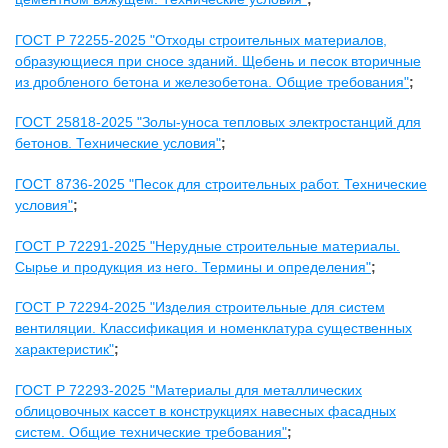
ГОСТ Р 72255-2025 "Отходы строительных материалов,
образующиеся при сносе зданий. Щебень и песок вторичные
из дробленого бетона и железобетона. Общие требования"
;
ГОСТ 25818-2025 "Золы-уноса тепловых электростанций для
бетонов. Технические условия"
;
ГОСТ 8736-2025 "Песок для строительных работ. Технические
условия"
;
ГОСТ Р 72291-2025 "Нерудные строительные материалы.
Сырье и продукция из него. Термины и определения"
;
ГОСТ Р 72294-2025 "Изделия строительные для систем
вентиляции. Классификация и номенклатура существенных
характеристик"
;
ГОСТ Р 72293-2025 "Материалы для металлических
облицовочных кассет в конструкциях навесных фасадных
систем. Общие технические требования"
;