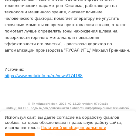
технологических параметров. Система, работающая на
технологии машинного зрения, снижает влияние
человеческого фактора: помогает оператору не упустить
ключевые моменты во время приготовления сплава, а также
помогает лучше определять зоны нахождения шлака на
поверхности горячего металла для повышения
эффективности его очистки", - рассказал директор по
автоматизации производства "РУСАЛ ИТЦ" Михаил Гринишин.
Источник:
https://www.metalinfo.ru/ru/news/174188
©
ГК «ЛидерИнфо»
, 2026, v2.12.20 revision: 67b0ca1b
ОКВЭД: 63.11.1, Коды видов деятельности в области информационных технологий:
1.01, 3.01
Используя сайт, вы даете согласие на обработку файлов
Ценовая политика
Технологии
сооkiеs, которые обеспечивают правильную работу сайта,
и соглашаетесь с
Политикой конфиденциальности
.
Исключительные авторские и смежные права принадлежат АО «Кодекс».
Положение по обработке и защите персональных данных