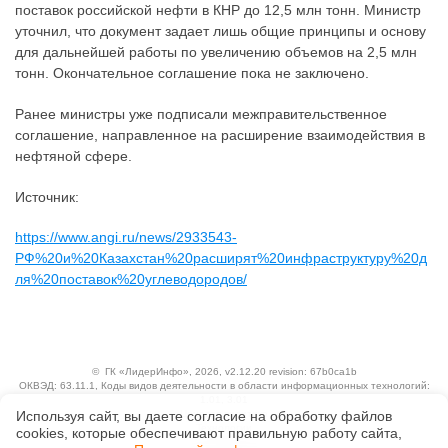
поставок российской нефти в КНР до 12,5 млн тонн. Министр
уточнил, что документ задает лишь общие принципы и основу
для дальнейшей работы по увеличению объемов на 2,5 млн
тонн. Окончательное соглашение пока не заключено.
Ранее министры уже подписали межправительственное
соглашение, направленное на расширение взаимодействия в
нефтяной сфере.
Источник:
https://www.angi.ru/news/2933543-
РФ%20и%20Казахстан%20расширят%20инфраструктуру%20д
ля%20поставок%20углеводородов/
©
ГК «ЛидерИнфо»
, 2026, v2.12.20 revision: 67b0ca1b
ОКВЭД: 63.11.1, Коды видов деятельности в области информационных технологий:
1.01, 3.01
Ценовая политика
Используя сайт, вы даете согласие на обработку файлов
Технологии
сооkiеs, которые обеспечивают правильную работу сайта,