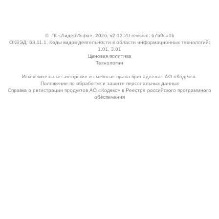
©
ГК «ЛидерИнфо»
, 2026, v2.12.20 revision: 67b0ca1b
ОКВЭД: 63.11.1, Коды видов деятельности в области информационных технологий:
1.01, 3.01
Ценовая политика
Технологии
Исключительные авторские и смежные права принадлежат АО «Кодекс».
Положение по обработке и защите персональных данных
Справка о регистрации продуктов АО «Кодекс» в Реестре российского программного
обеспечения