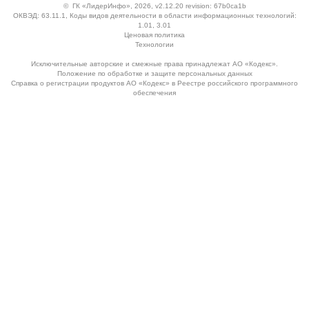
©
ГК «ЛидерИнфо»
, 2026, v2.12.20 revision: 67b0ca1b
ОКВЭД: 63.11.1, Коды видов деятельности в области информационных технологий:
1.01, 3.01
Ценовая политика
Технологии
Исключительные авторские и смежные права принадлежат АО «Кодекс».
Положение по обработке и защите персональных данных
Справка о регистрации продуктов АО «Кодекс» в Реестре российского программного
обеспечения