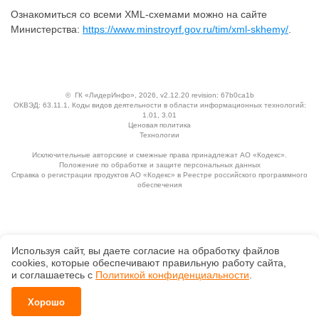
Ознакомиться со всеми XML-схемами можно на сайте
Министерства:
https://www.minstroyrf.gov.ru/tim/xml-skhemy/
.
©
ГК «ЛидерИнфо»
, 2026, v2.12.20 revision: 67b0ca1b
ОКВЭД: 63.11.1, Коды видов деятельности в области информационных технологий:
1.01, 3.01
Ценовая политика
Технологии
Исключительные авторские и смежные права принадлежат АО «Кодекс».
Положение по обработке и защите персональных данных
Справка о регистрации продуктов АО «Кодекс» в Реестре российского программного
обеспечения
Используя сайт, вы даете согласие на обработку файлов
сооkiеs, которые обеспечивают правильную работу сайта,
и соглашаетесь с
Политикой конфиденциальности
.
Хорошо