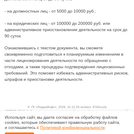
- на должностных лиц - от 5000 до 10000 руб.;
- на юридических лиц - от 100000 до 200000 руб. или
административное приостановление деятельности на срок до
90 суток.
Ознакомившись с текстом документа, вы сможете
своевременно подготовиться к планируемым изменениям в
части лицензирования деятельности по обращению с
отходами, а также процедуры подтверждения лицензионных
требований. Это поможет избежать административных рисков,
штрафов и приостановки деятельности.
©
ГК «ЛидерИнфо»
, 2026, v2.12.20 revision: 67b0ca1b
ОКВЭД: 63.11.1, Коды видов деятельности в области информационных технологий:
1.01, 3.01
Используя сайт, вы даете согласие на обработку файлов
Ценовая политика
сооkiеs, которые обеспечивают правильную работу сайта,
Технологии
и соглашаетесь с
Политикой конфиденциальности
.
Исключительные авторские и смежные права принадлежат АО «Кодекс».