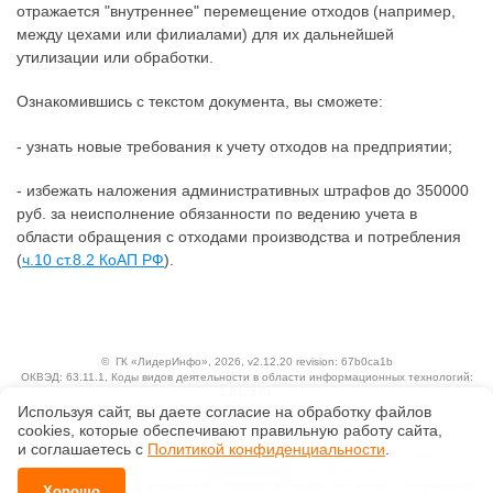
отражается "внутреннее" перемещение отходов (например,
между цехами или филиалами) для их дальнейшей
утилизации или обработки.
Ознакомившись с текстом документа, вы сможете:
- узнать новые требования к учету отходов на предприятии;
- избежать наложения административных штрафов до 350000
руб. за неисполнение обязанности по ведению учета в
области обращения с отходами производства и потребления
(
ч.10 ст.8.2 КоАП РФ
).
©
ГК «ЛидерИнфо»
, 2026, v2.12.20 revision: 67b0ca1b
ОКВЭД: 63.11.1, Коды видов деятельности в области информационных технологий:
1.01, 3.01
Ценовая политика
Используя сайт, вы даете согласие на обработку файлов
Технологии
сооkiеs, которые обеспечивают правильную работу сайта,
и соглашаетесь с
Политикой конфиденциальности
.
Исключительные авторские и смежные права принадлежат АО «Кодекс».
Положение по обработке и защите персональных данных
Справка о регистрации продуктов АО «Кодекс» в Реестре российского программного
Хорошо