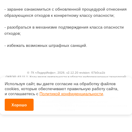
- заранее ознакомиться с обновленной процедурой отнесения
образующихся отходов к конкретному классу опасности;
- разобраться в механизме подтверждения класса опасности
отходов;
- избежать возможных штрафных санкций.
©
ГК «ЛидерИнфо»
, 2026, v2.12.20 revision: 67b0ca1b
ОКВЭД: 63.11.1, Коды видов деятельности в области информационных технологий:
1.01, 3.01
Используя сайт, вы даете согласие на обработку файлов
Ценовая политика
сооkiеs, которые обеспечивают правильную работу сайта,
Технологии
и соглашаетесь с
Политикой конфиденциальности
.
Исключительные авторские и смежные права принадлежат АО «Кодекс».
Положение по обработке и защите персональных данных
Хорошо
Справка о регистрации продуктов АО «Кодекс» в Реестре российского программного
обеспечения