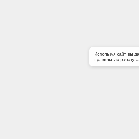
Используя сайт, вы д
правильную работу са
Полезная информация
Контакт
Контакты
Телефон
+7 (3822)
E-mail:
info@gk-li