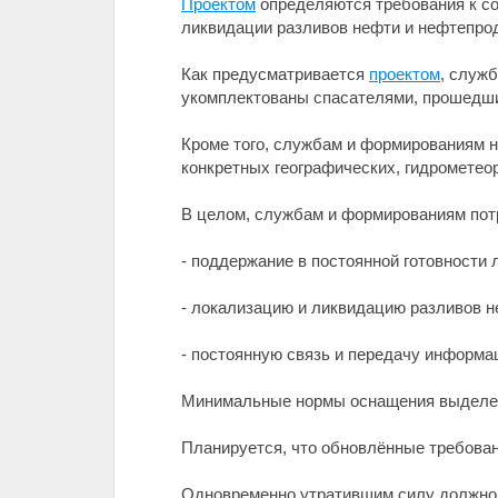
Проектом
определяются требования к с
ликвидации разливов нефти и нефтепрод
Как предусматривается
проектом
, служ
укомплектованы спасателями, прошедш
Кроме того, службам и формированиям н
конкретных географических, гидрометео
В целом, службам и формированиям пот
- поддержание в постоянной готовности 
- локализацию и ликвидацию разливов н
- постоянную связь и передачу информа
Минимальные нормы оснащения выделен
Планируется, что обновлённые требовани
Одновременно утратившим силу должно