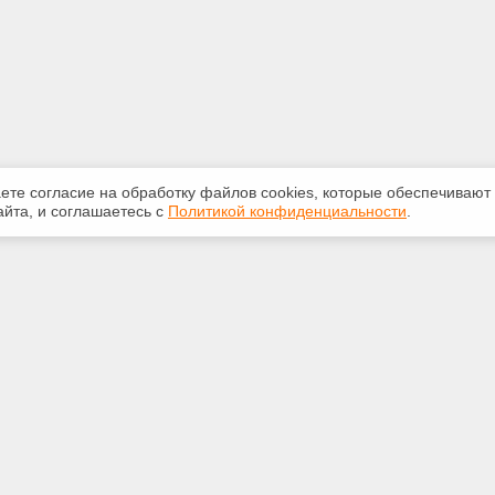
аете согласие на обработку файлов сооkiеs, которые обеспечивают
йта, и соглашаетесь с
Политикой конфиденциальности
.
ная информация
Сервисы
:
Специализированные онлайн-
издания
 210-616
Регулярная новостная рассылка
.ru
Служба поддержки пользователей