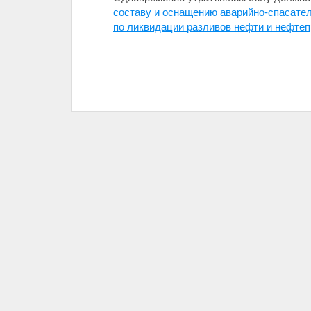
составу и оснащению аварийно-спасате
по ликвидации разливов нефти и нефтеп