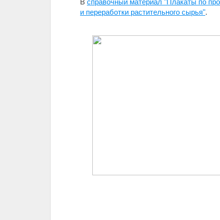
В
справочный материал "Плакаты по пр
и переработки растительного сырья"
.