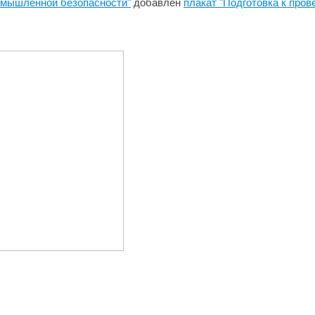
омышленной безопасности"
добавлен
плакат "Подготовка к про