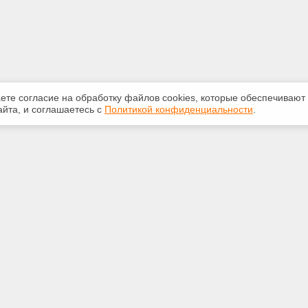
аете согласие на обработку файлов сооkiеs, которые обеспечивают
йта, и соглашаетесь с
Политикой конфиденциальности
.
ная информация
Сервисы
:
Специализированные онлайн-
издания
 210-616
Регулярная новостная рассылка
.ru
Служба поддержки пользователей
«Кодекс» и «Техэксперт»