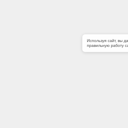
Используя сайт, вы д
правильную работу са
Полезная информация
Контакт
Контакты
Телефон
+7 (3822)
E-mail:
info@gk-li
Адрес: