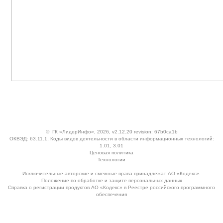
©
ГК «ЛидерИнфо»
, 2026, v2.12.20 revision: 67b0ca1b
ОКВЭД: 63.11.1, Коды видов деятельности в области информационных технологий:
1.01, 3.01
Ценовая политика
Технологии
Исключительные авторские и смежные права принадлежат АО «Кодекс».
Положение по обработке и защите персональных данных
Справка о регистрации продуктов АО «Кодекс» в Реестре российского программного
обеспечения