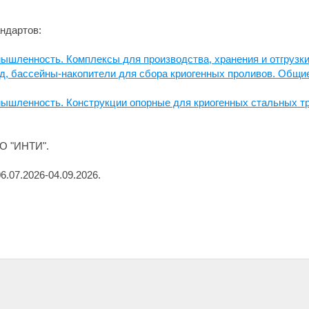
ндартов:
ышленность. Комплексы для производства, хранения и отгрузки 
д, бассейны-накопители для сбора криогенных проливов. Общи
мышленность. Конструкции опорные для криогенных стальных т
О "ИНТИ".
.07.2026-04.09.2026.