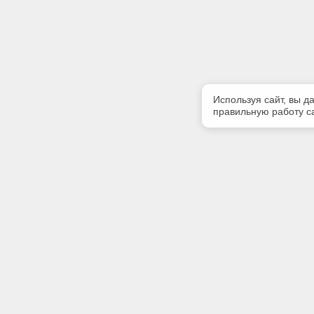
Используя сайт, вы д
правильную работу са
Полезная информация
Контакт
Контакты
Телефон
+7 (3822)
E-mail:
info@gk-li
Адрес: