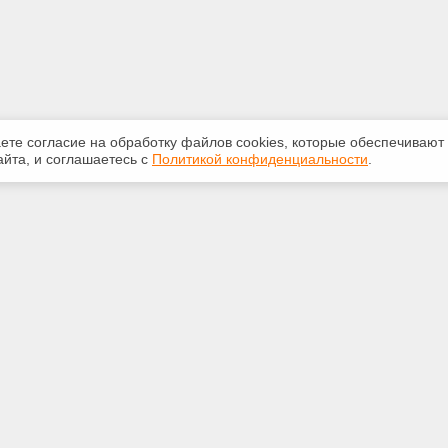
аете согласие на обработку файлов сооkiеs, которые обеспечивают
йта, и соглашаетесь с
Политикой конфиденциальности
.
ная информация
Сервисы
:
Специализированные онлайн-
издания
 210-616
Регулярная новостная рассылка
.ru
Служба поддержки пользователей
«Кодекс» и «Техэксперт»