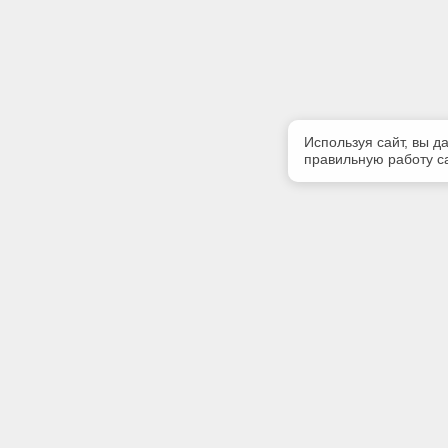
Используя сайт, вы д
правильную работу са
Полезная информация
Контакт
Контакты
Телефон
+7 (3822)
E-mail:
info@gk-li
Адрес: