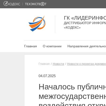
ГК «ЛИДЕРИНФ
ДИСТРИБЬЮТОР ИНФОР
«КОДЕКС»
Главная
О компании
Направления деятельно
Главная
Новости
Новости о проектах докумен
04.07.2025
Началось публич
межгосударствен
воздействия откр