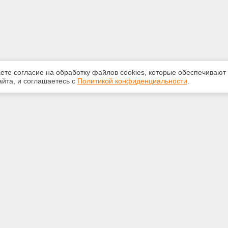
аете согласие на обработку файлов сооkiеs, которые обеспечивают
йта, и соглашаетесь с
Политикой конфиденциальности
.
ная информация
Сервисы
:
Специализированные онлайн-
издания
 210-616
Регулярная новостная рассылка
.ru
Служба поддержки пользователей
«Кодекс» и «Техэксперт»