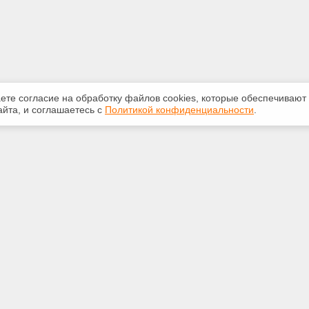
аете согласие на обработку файлов сооkiеs, которые обеспечивают
йта, и соглашаетесь с
Политикой конфиденциальности
.
ная информация
Сервисы
:
Специализированные онлайн-
издания
 210-616
Регулярная новостная рассылка
.ru
Служба поддержки пользователей
«Кодекс» и «Техэксперт»