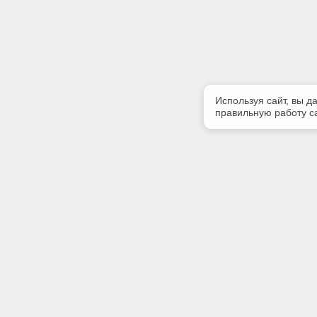
Используя сайт, вы д
правильную работу са
Полезная информация
Контакт
Контакты
Телефон
+7 (3822)
E-mail:
info@gk-li
Адрес: