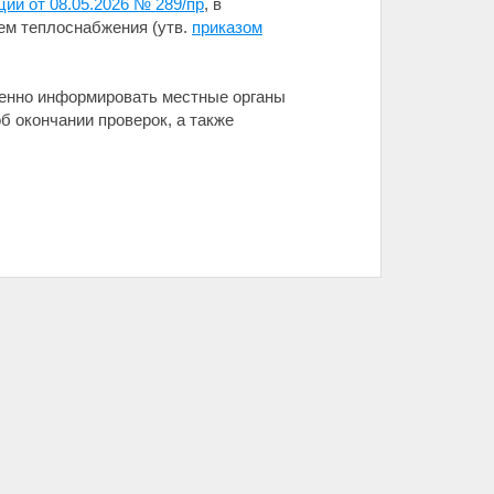
ии от 08.05.2026 № 289/пр
, в
тем теплоснабжения (утв.
приказом
менно информировать местные органы
б окончании проверок, а также