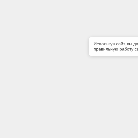
Используя сайт, вы д
правильную работу са
Полезная информация
Контакт
Контакты
Телефон
+7 (3822)
E-mail:
info@gk-li
Адрес: