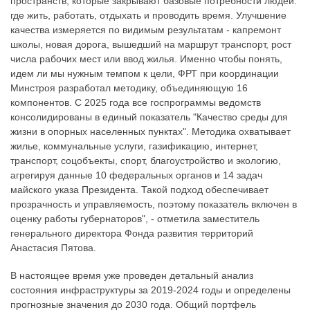
пространств, которые закрывают базовые потребности людей:
где жить, работать, отдыхать и проводить время. Улучшение
качества измеряется по видимым результатам - капремонт
школы, новая дорога, вышедший на маршрут транспорт, рост
числа рабочих мест или ввод жилья. Именно чтобы понять,
идем ли мы нужным темпом к цели, ФРТ при координации
Минстроя разработал методику, объединяющую 16
компонентов. С 2025 года все госпрограммы ведомств
консолидированы в единый показатель "Качество среды для
жизни в опорных населенных пунктах". Методика охватывает
жилье, коммунальные услуги, газификацию, интернет,
транспорт, соцобъекты, спорт, благоустройство и экологию,
агрегируя данные 10 федеральных органов и 14 задач
майского указа Президента. Такой подход обеспечивает
прозрачность и управляемость, поэтому показатель включен в
оценку работы губернаторов", - отметила заместитель
генерального директора Фонда развития территорий
Анастасия Пятова.
В настоящее время уже проведен детальный анализ
состояния инфраструктуры за 2019-2024 годы и определены
прогнозные значения до 2030 года. Общий портфель