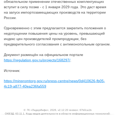
обязательном применении отечественных комплектующих
вступит в силу позже - с 1 января 2029 года. Это даст время
на запуск импортозамещающих производств на территории
России.
Одновременно с этим предлагается закрепить положения о
недопущении повышения цены на уровень, превышающий
индекс цен производителей промпродукции, без
предварительного согласования с антимонопольным органом.
Документ размещён на официальном портале
https://regulation.gov.ru/projects/168297/
.
Источник:
https://minpromtorg.gov.ru/press-centre/news/0d410626-fb05-
4c19-a877-40ea236fa559
©
ГК «ЛидерИнфо»
, 2026, v2.12.20 revision: 67b0ca1b
ОКВЭД: 63.11.1, Коды видов деятельности в области информационных технологий: