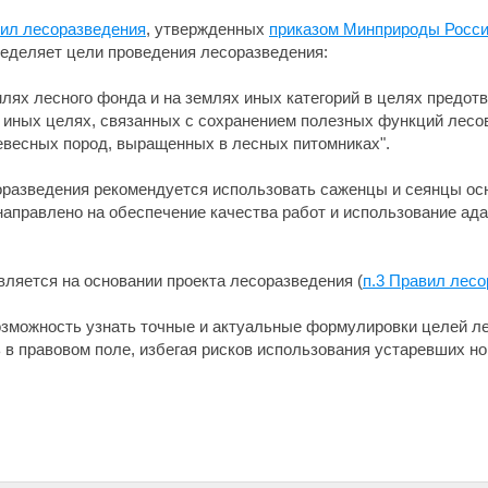
вил лесоразведения
, утвержденных
приказом Минприроды России
ределяет цели проведения лесоразведения:
ях лесного фонда и на землях иных категорий в целях предотв
в иных целях, связанных с сохранением полезных функций лесов
евесных пород, выращенных в лесных питомниках".
соразведения рекомендуется использовать саженцы и сеянцы о
аправлено на обеспечение качества работ и использование ад
ляется на основании проекта лесоразведения (
п.3 Правил лес
зможность узнать точные и актуальные формулировки целей ле
 в правовом поле, избегая рисков использования устаревших но