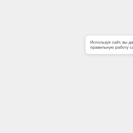
Используя сайт, вы д
правильную работу са
Полезная информация
Контакт
Контакты
Телефон
+7 (3822)
E-mail:
info@gk-li
Адрес: