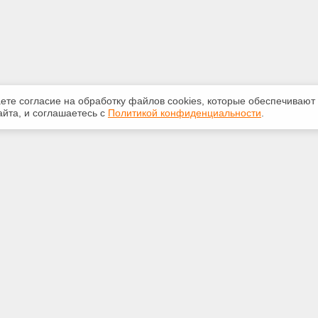
аете согласие на обработку файлов сооkiеs, которые обеспечивают
йта, и соглашаетесь с
Политикой конфиденциальности
.
ная информация
Сервисы
:
Специализированные онлайн-
издания
 210-616
Регулярная новостная рассылка
.ru
Служба поддержки пользователей
«Кодекс» и «Техэксперт»