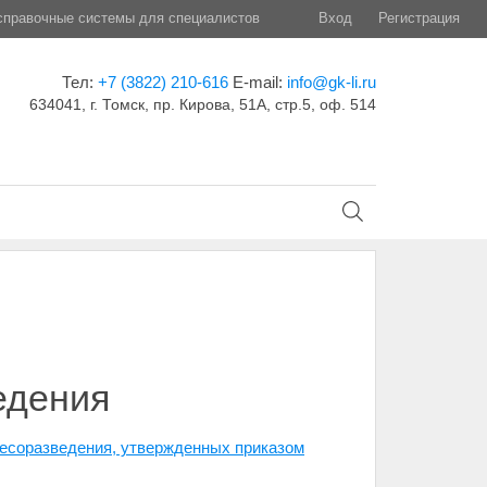
правочные системы для специалистов
Вход
Регистрация
Тел:
+7 (3822) 210-616
E-mail:
info@gk-li.ru
634041, г. Томск, пр. Кирова, 51А, стр.5, оф. 514
едения
лесоразведения, утвержденных приказом