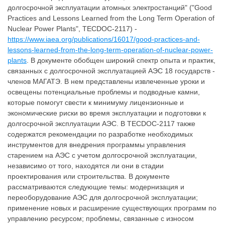
долгосрочной эксплуатации атомных электростанций" ("Good
Practices and Lessons Learned from the Long Term Operation of
Nuclear Power Plants", TECDOC-2117) -
https://www.iaea.org/publications/16017/good-practices-and-
lessons-learned-from-the-long-term-operation-of-nuclear-power-
plants
. В документе обобщен широкий спектр опыта и практик,
связанных с долгосрочной эксплуатацией АЭС 18 государств -
членов МАГАТЭ. В нем представлены извлеченные уроки и
освещены потенциальные проблемы и подводные камни,
которые помогут свести к минимуму лицензионные и
экономические риски во время эксплуатации и подготовки к
долгосрочной эксплуатации АЭС. В TECDOC-2117 также
содержатся рекомендации по разработке необходимых
инструментов для внедрения программы управления
старением на АЭС с учетом долгосрочной эксплуатации,
независимо от того, находятся ли они в стадии
проектирования или строительства. В документе
рассматриваются следующие темы: модернизация и
переоборудование АЭС для долгосрочной эксплуатации;
применение новых и расширение существующих программ по
управлению ресурсом; проблемы, связанные с износом