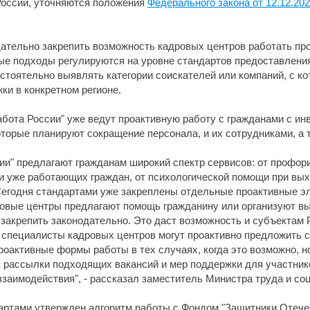
России, уточняются положения
Федерального закона от 12.12.20
дательно закрепить возможность кадровых центров работать про
ые подходы регулируются на уровне стандартов предоставления
стоятельно выявлять категории соискателей или компаний, с ко
и в конкретном регионе.
бота России" уже ведут проактивную работу с гражданами с и
торые планируют сокращение персонала, и их сотрудниками, а т
ии" предлагают гражданам широкий спектр сервисов: от профори
 уже работающих граждан, от психологической помощи при выхо
егодня стандартами уже закреплены отдельные проактивные эл
ровые центры предлагают помощь гражданину или организуют в
я закрепить законодательно. Это даст возможность и субъекта
 специалисты кадровых центров могут проактивно предложить св
роактивные формы работы в тех случаях, когда это возможно, 
ь рассылки подходящих вакансий и мер поддержки для участник
взаимодействия", - рассказал заместитель Министра труда и с
дартами утвержден алгоритм работы с Фондом "Защитники Отече