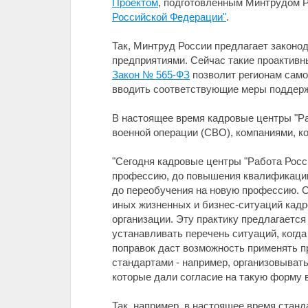
Проектом
, подготовленным Минтрудом 
Российской Федерации"
.
Так, Минтруд России предлагает законо
предприятиями. Сейчас такие проактивн
Закон № 565-ФЗ
позволит регионам само
вводить соответствующие меры поддержк
В настоящее время кадровые центры "Ра
военной операции (СВО), компаниями, ко
"Сегодня кадровые центры "Работа Росс
профессию, до повышения квалификации
до переобучения на новую профессию. С
иных жизненных и бизнес-ситуаций кад
организации. Эту практику предлагаетс
устанавливать перечень ситуаций, когда
поправок даст возможность применять п
стандартами - например, организовыват
которые дали согласие на такую форму 
Так, например, в настоящее время стан