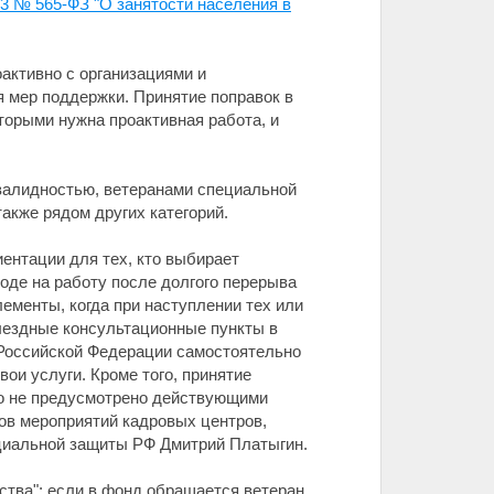
23 № 565-ФЗ "О занятости населения в
активно с организациями и
 мер поддержки. Принятие поправок в
торыми нужна проактивная работа, и
нвалидностью, ветеранами специальной
акже рядом других категорий.
ентации для тех, кто выбирает
де на работу после долгого перерыва
ементы, когда при наступлении тех или
ыездные консультационные пункты в
м Российской Федерации самостоятельно
ои услуги. Кроме того, принятие
но не предусмотрено действующими
ов мероприятий кадровых центров,
оциальной защиты РФ Дмитрий Платыгин.
ства": если в фонд обращается ветеран,